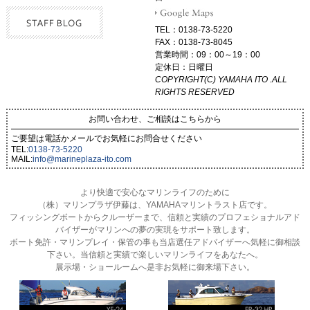
TEL：0138-73-5220
FAX：0138-73-8045
営業時間：09：00～19：00
定休日：日曜日
COPYRIGHT(C) YAMAHA ITO .ALL
RIGHTS RESERVED
お問い合わせ、ご相談はこちらから
ご要望は電話かメールでお気軽にお問合せください
TEL:
0138-73-5220
MAIL:
info@marineplaza-ito.com
より快適で安心なマリンライフのために
（株）マリンプラザ伊藤は、YAMAHAマリントラスト店です。
フィッシングボートからクルーザーまで、信頼と実績のプロフェショナルアド
バイザーがマリンへの夢の実現をサポート致します。
ボート免許・マリンプレイ・保管の事も当店選任アドバイザーへ気軽に御相談
下さい。当信頼と実績で楽しいマリンライフをあなたへ。
展示場・ショールームへ是非お気軽に御来場下さい。