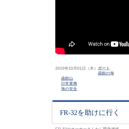
ボート
2015年10月01日（木）
函館の海
函館山
日常業務
海の安全
FR-32を助けに行く