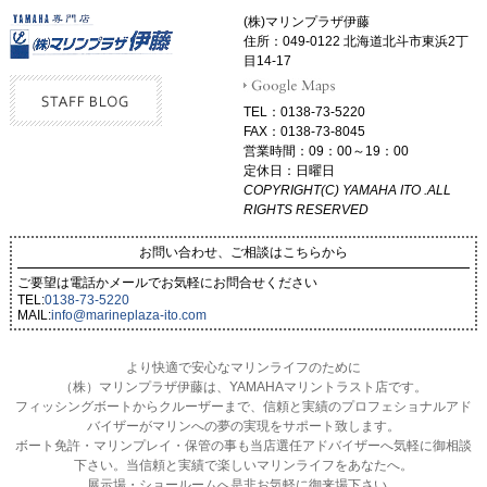
(株)マリンプラザ伊藤
住所：049-0122 北海道北斗市東浜2丁
目14-17
TEL：0138-73-5220
FAX：0138-73-8045
営業時間：09：00～19：00
定休日：日曜日
COPYRIGHT(C) YAMAHA ITO .ALL
RIGHTS RESERVED
お問い合わせ、ご相談はこちらから
ご要望は電話かメールでお気軽にお問合せください
TEL:
0138-73-5220
MAIL:
info@marineplaza-ito.com
より快適で安心なマリンライフのために
（株）マリンプラザ伊藤は、YAMAHAマリントラスト店です。
フィッシングボートからクルーザーまで、信頼と実績のプロフェショナルアド
バイザーがマリンへの夢の実現をサポート致します。
ボート免許・マリンプレイ・保管の事も当店選任アドバイザーへ気軽に御相談
下さい。当信頼と実績で楽しいマリンライフをあなたへ。
展示場・ショールームへ是非お気軽に御来場下さい。