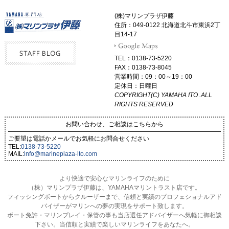
(株)マリンプラザ伊藤
住所：049-0122 北海道北斗市東浜2丁
目14-17
TEL：0138-73-5220
FAX：0138-73-8045
営業時間：09：00～19：00
定休日：日曜日
COPYRIGHT(C) YAMAHA ITO .ALL
RIGHTS RESERVED
お問い合わせ、ご相談はこちらから
ご要望は電話かメールでお気軽にお問合せください
TEL:
0138-73-5220
MAIL:
info@marineplaza-ito.com
より快適で安心なマリンライフのために
（株）マリンプラザ伊藤は、YAMAHAマリントラスト店です。
フィッシングボートからクルーザーまで、信頼と実績のプロフェショナルアド
バイザーがマリンへの夢の実現をサポート致します。
ボート免許・マリンプレイ・保管の事も当店選任アドバイザーへ気軽に御相談
下さい。当信頼と実績で楽しいマリンライフをあなたへ。